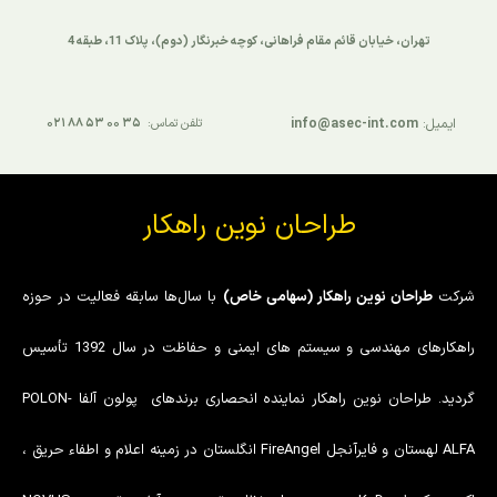
تهران، خیابان قائم مقام فراهانی، کوچه خبرنگار (دوم)، پلاک 11، طبقه 4
ایمیل:
info@asec-int.com
تلفن تماس:
۳۵ ۰۰ ۵۳ ۸۸ ۰۲۱
طراحان نوین راهکار
شرکت
طراحان نوین راهکار (سهامی خاص)
با سال‌ها سابقه فعالیت در حوزه
راهکارهای مهندسی و سیستم های ایمنی و حفاظت در سال 1392 تأسیس
گردید. طراحان نوین راهکار نماینده انحصاری برندهای پولون آلفا POLON-
ALFA لهستان و فایرآنجل FireAngel انگلستان در زمینه اعلام و اطفاء حریق ،