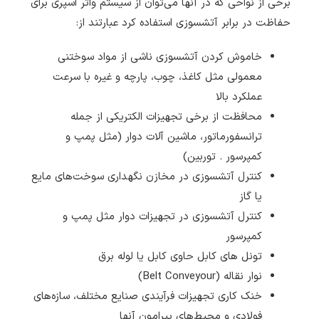
برخی از نواحی که در آنها می‌توان از سیستم واتر اسپری برای
حفاظت در برابر آتشسوزی استفاده کرد عبارتند از:
خاموش کردن آتشسوزی ناشی از مواد سوختنی
معمولی مثل کاغذ، چوب، پارچه و غیره با سرعت
عملکرد بالا
محافظت از برخی تجهیزات الکتریکی از جمله
ترانسفورماتور، ماشین آلات دوار (مثل پمپ و
کمپرسور . توربین)
کنترل آتشسوزی در مخازن نگهداری سوخت‌های مایع
یا گاز
کنترل آتشسوزی در تجهیزات دوار مثل پمپ و
کمپرسور
تونل های کابل حاوی کابل یا لوله برق
نوار نقاله (Belt Conveyour)
خنک کاری تجهیزات فرآیندی صنایع مختلف، سازه‌های
فولادی و محیط‌های پیرامون آنها