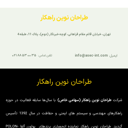
طراحان نوین راهکار
تهران، خیابان قائم مقام فراهانی، کوچه خبرنگار (دوم)، پلاک 11، طبقه 4
ایمیل:
info@asec-int.com
تلفن تماس:
۳۵ ۰۰ ۵۳ ۸۸ ۰۲۱
طراحان نوین راهکار
شرکت
طراحان نوین راهکار (سهامی خاص)
با سال‌ها سابقه فعالیت در حوزه
راهکارهای مهندسی و سیستم های ایمنی و حفاظت در سال 1392 تأسیس
گردید. طراحان نوین راهکار نماینده انحصاری برندهای پولون آلفا POLON-